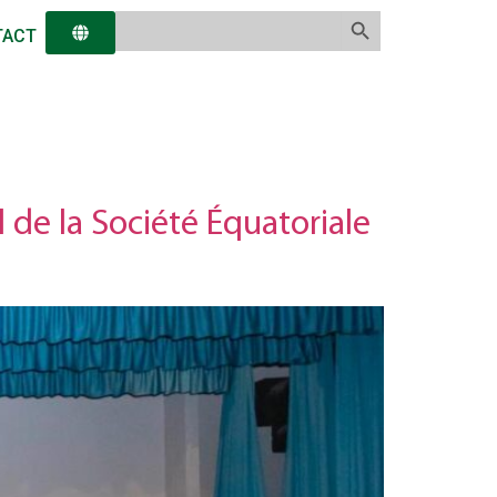
Search Button
Search
TACT
for:
 de la Société Équatoriale