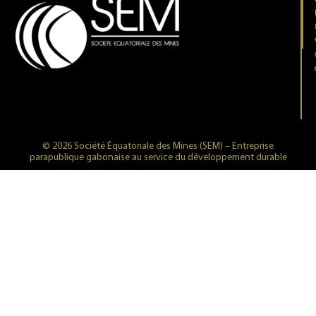
© 2026 Société Équatoriale des Mines (SEM) – Entreprise
parapublique gabonaise au service du développement durable