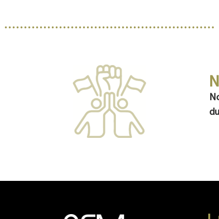
N
No
du