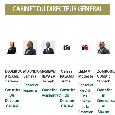
CABINET DU DIRECTEUR GÉNÉRAL
DJOMBOUE
MOUNDOUNGA
NGOWET
OYIEYE
LEMAMI
ZOMBOIND
ATSAME
Lemeya
REVAZA
KALAMO
Modeste
OUMAR
Barbara
Joseph
Armel
Yannick
Conseiller
Conseiller
Conseiller
Conseiller
Conseiller
Conseiller
Financier
du DG
Du
Administratif
du
en
en
Directeur
Directeur
Communicat
Charge
Général
Général
en
de la
Charge
Passation