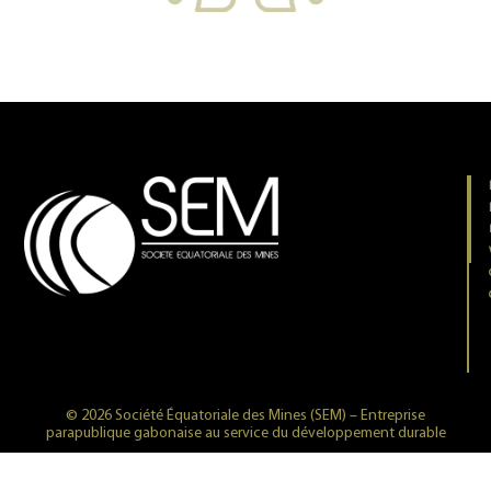
© 2026 Société Équatoriale des Mines (SEM) – Entreprise
parapublique gabonaise au service du développement durable