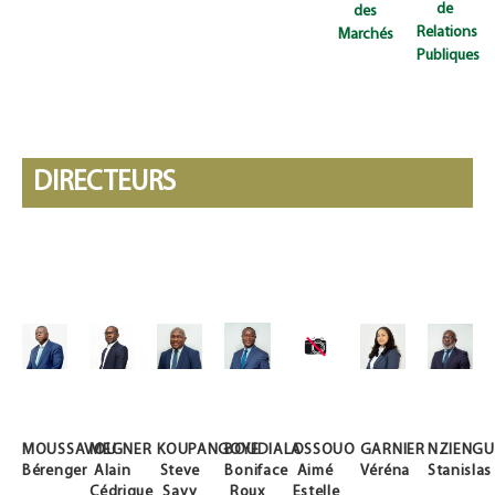
de
des
Relations
Marchés
Publiques
DIRECTEURS
MOUSSAVOU
MEGNER
KOUPANGOYE
BOUDIALA
OSSOUO
GARNIER
NZIENGU
Bérenger
Alain
Steve
Boniface
Aimé
Véréna
Stanislas
Cédrique
Savy
Roux
Estelle