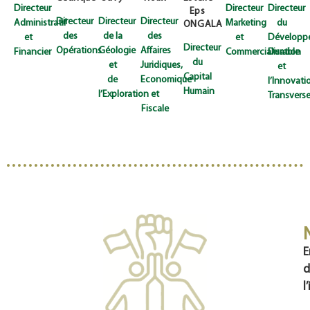
Directeur
Directeur
Directeur
Eps
Directeur
Directeur
Directeur
Administratif
Marketing
du
ONGALA
des
de la
des
et
et
Développ
Directeur
Opérations
Géologie
Affaires
Financier
Commercialisation
Durable
du
et
Juridiques,
et
Capital
de
Economique
l’Innovati
Humain
l’Exploration
et
Transvers
Fiscale
E
d
l