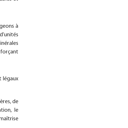
geons à
d’unités
inérales
nforçant
 légaux
ères, de
tion, le
maîtrise