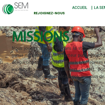
ACCUEIL
LA SE
REJOIGNEZ-NOUS
MISSIONS
Nous jouons un rôle clé dans la structuration 
minier national. En tant qu’acteur public straté
des participations de l’État dans les entreprise
exploitons des projets miniers à fort pot
commercialisation des métaux précieux issus de 