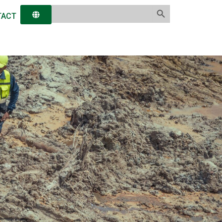
Search Button
Search
TACT
for: