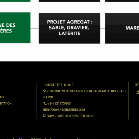
S
CONTACTEZ-NOUS
RÉ
2130 BOULEVARD DE LA NATION (BORD DE MER) LIBREVILLE –
OUS
GABON
NTATION
+241 (0)11769100
INFOS@GABONMINING.COM
FORMULAIRE DE CONTACT EN LIGNE