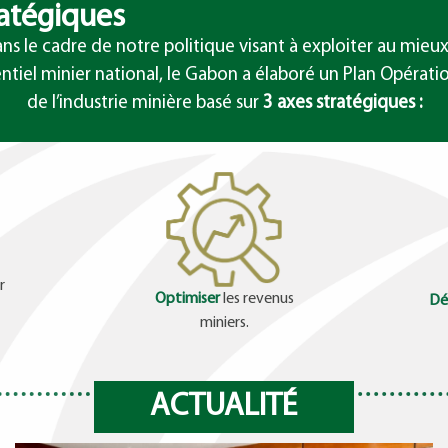
ratégiques
ns le cadre de notre politique visant à exploiter au mieux
ntiel minier national, le Gabon a élaboré un Plan Opérati
de l’industrie minière basé sur
3 axes stratégiques :
r
Optimiser
les revenus
Dé
miniers.
Séparateur
ACTUALITÉ
e au personnel
Journée Internationale du Servic