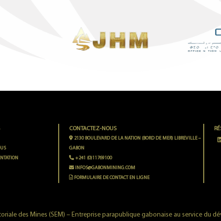
S
CONTACTEZ-NOUS
RÉ
2130 BOULEVARD DE LA NATION (BORD DE MER) LIBREVILLE –
OUS
GABON
NTATION
+241 (0)11769100
INFOS@GABONMINING.COM
FORMULAIRE DE CONTACT EN LIGNE
oriale des Mines (SEM) – Entreprise parapublique gabonaise au service du 