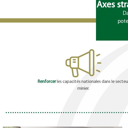
Axes st
Da
pote
Renforcer
les capacités nationales dans le secteu
minier.
rie
SEM-BGFIBank Gabon : offres sur-mesur