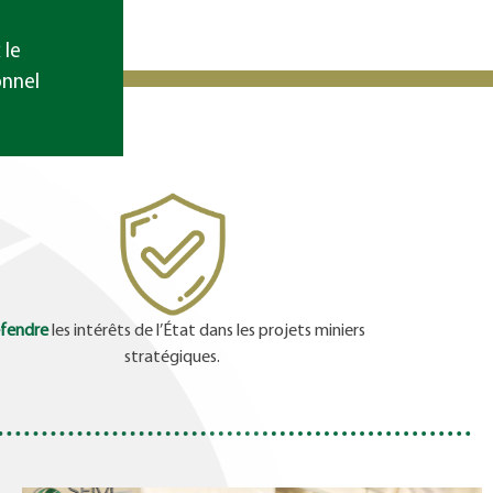
 le
onnel
fendre
les intérêts de l’État dans les projets miniers
stratégiques.
e Public
La SEM à la Journée de l’Ind