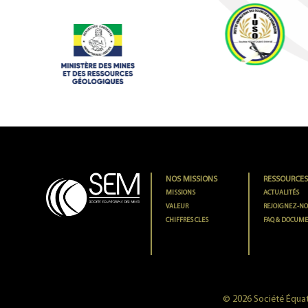
NOS MISSIONS
RESSOURCE
MISSIONS
ACTUALITÉS
VALEUR
REJOIGNEZ-N
CHIFFRES CLES
FAQ & DOCUME
© 2026 Société Équat