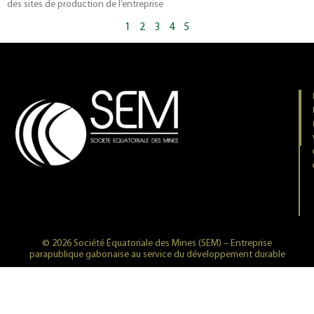
des sites de production de l’entreprise
1
2
3
4
5
© 2026 Société Équatoriale des Mines (SEM) – Entreprise
parapublique gabonaise au service du développement durable