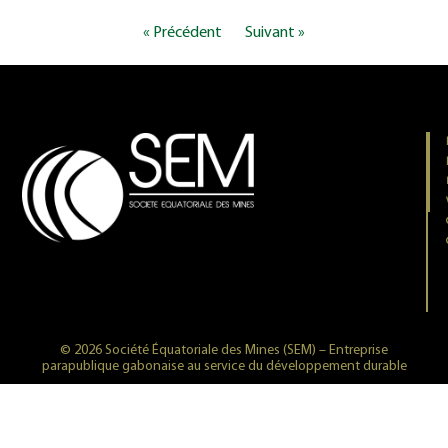
« Précédent
Suivant »
© 2026 Société Équatoriale des Mines (SEM) – Entreprise
parapublique gabonaise au service du développement durable