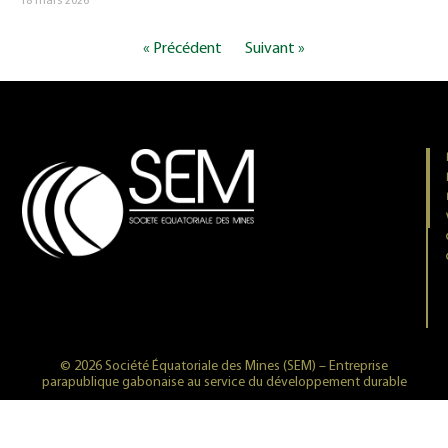
18 mars 2026
« Précédent
Suivant »
© 2026 Société Équatoriale des Mines (SEM) – Entreprise
parapublique gabonaise au service du développement durable