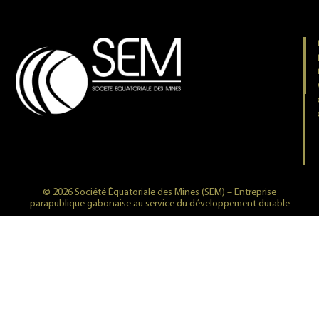
© 2026 Société Équatoriale des Mines (SEM) – Entreprise
parapublique gabonaise au service du développement durable