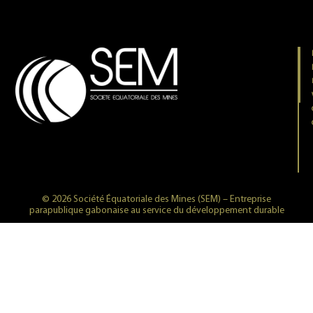
© 2026 Société Équatoriale des Mines (SEM) – Entreprise
parapublique gabonaise au service du développement durable