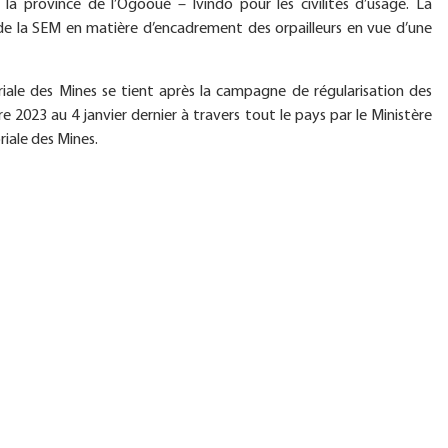
 province de l’Ogooué – Ivindo pour les civilités d’usage. La
s de la SEM en matière d’encadrement des orpailleurs en vue d’une
riale des Mines se tient après la campagne de régularisation des
e 2023 au 4 janvier dernier à travers tout le pays par le Ministère
riale des Mines.